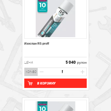
Изоспан RS proff
5 040
ЦЕНА
рулон
кол-во
В корзину