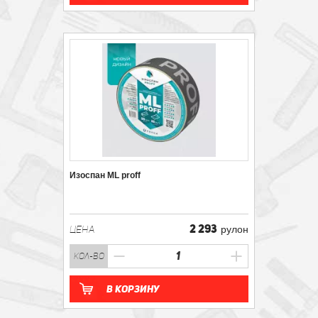
Изоспан ML proff
2 293
ЦЕНА
рулон
кол-во
В корзину