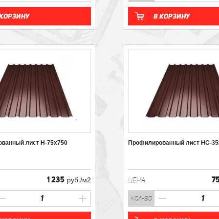
 корзину
В корзину
ванный лист H-75х750
Профилированный лист НС-35
1 235
7
руб./м2
ЦЕНА
кол-во