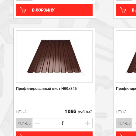
В корзину
В
Профилированный лист Н60х845
Профилиро
1 095
ЦЕНА
руб./м2
ЦЕНА
кол-во
кол-во