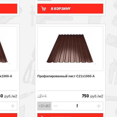
В корзину
х1000-А
Профилированный лист С21х1000-А
50
750
руб./м2
ЦЕНА
руб./м2
кол-во