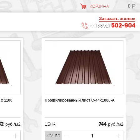
0
КОРЗИНА
Заказать звонок
502-904
+7 (3852)
х 1100
Профилированный лист С-44х1000-А
62
744
руб./м2
ЦЕНА
руб./м2
кол-во