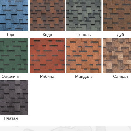
Терн
Кедр
Тополь
Дуб
Эвкалипт
Рябина
Миндаль
Сандал
Платан