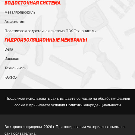
ВОДОСТОЧНАЯ СИСТЕМА
Металлопрофиль
Аквасистем
Пластиковая водосточная система ПВХ Технониколь
ГИДРОИЗОЛЯЦИОННЫЕ МЕМБРАНЫ
Delta
Изоспан
Технониколь
FAKRO
Продолжая использовать сайт, вы даёте согласие на обработку
файлов
cookie
и принимаете условия
Политики конфиденциальности
Все права защищены. 2026 г. При копировании материалов ссылка на
сайт обязательна.