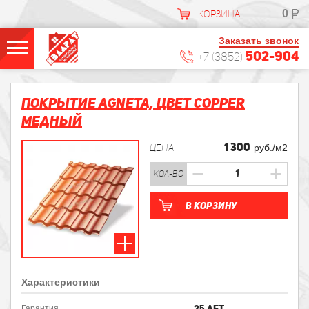
0
КОРЗИНА
Заказать звонок
502-904
+7 (3852)
Покрытие AGNETA, Цвет Copper
Медный
1 300
ЦЕНА
руб./м2
кол-во
В корзину
Характеристики
25 лет
Гарантия