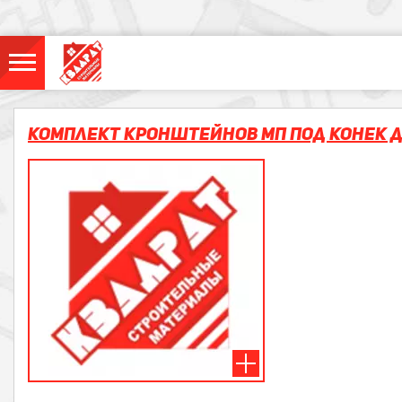
Комплект Кронштейнов МП под конек д