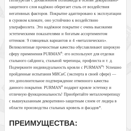
Полиуретан с добавлением полиамида в основе декоративно-
защитного слоя надёжно оберегает сталь от воздействия
негативных факторов. Покрытие адаптировано к эксплуатации
в суровом климате, оно устойчиво к воздействию
ультрафиолета. Это надёжное покрытие с очень высокими
эстетическими показателями и богатым ассортиментом
оттенков: 9 глянцевых вариантов и 4 «металлических».
Великолепные прочностные качества обуславливают широкую
®
сферу применения PURMAN
: его используют для отделки
стального сайдинга, стальной черепицы, профлиста и т. д.
®
Подчеркните индивидуальность кровли с PURMAN
! Успешно
пройденные испытания МИСиС (эксперта в своей сфере) —
это дополнительное подтверждение отменного качества
®
данного покрытия. PURMAN
подарит кровле эстетику и
отличную функциональность! Приобретайте металлочерепицу
с вышеуказанным декоративно-защитным слоем от лидера в
области производства стальных кровель и фасадов*.
ПРЕИМУЩЕСТВА: