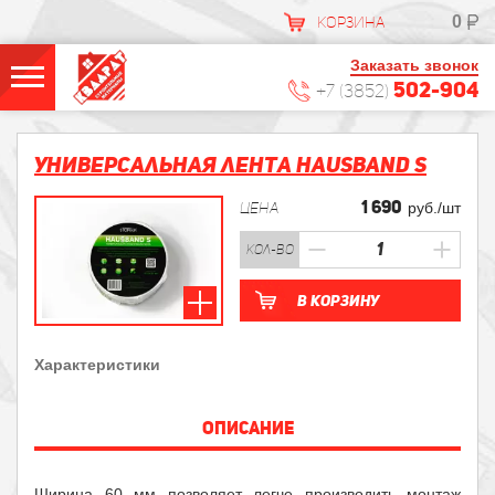
0
КОРЗИНА
Заказать звонок
502-904
+7 (3852)
Универсальная лента HAUSBAND S
1 690
ЦЕНА
руб./шт
кол-во
В корзину
Характеристики
ОПИСАНИЕ
Ширина 60 мм позволяет легче производить монтаж