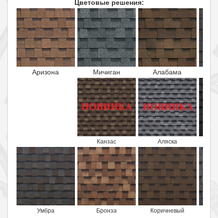
Цветовые решения:
Аризона
Мичиган
Алабама
И
Канзас
Аляска
Умбра
Бронза
Коричневый