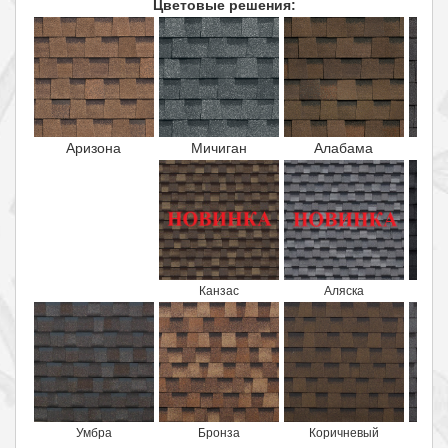
Цветовые решения:
Аризона
Мичиган
Алабама
И
Канзас
Аляска
Умбра
Бронза
Коричневый