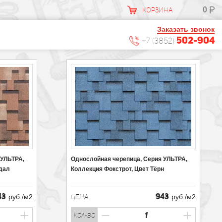
0
КОРЗИНА
Заказать звонок
502-904
+7 (3852)
 УЛЬТРА,
Однослойная черепица, Серия УЛЬТРА,
ндал
Коллекция Фокстрот, Цвет Тёрн
43
943
руб./м2
ЦЕНА
руб./м2
кол-во