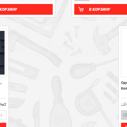
 корзину
В корзину
,
Одн
Кол
./м2
ЦЕ
ко